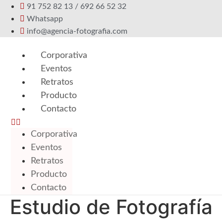
Ir
91 752 82 13 / 692 66 52 32
al
Whatsapp
contenido
info@agencia-fotografia.com
Corporativa
Eventos
Retratos
Producto
Contacto
Corporativa
Eventos
Retratos
Producto
Contacto
Estudio de Fotografía