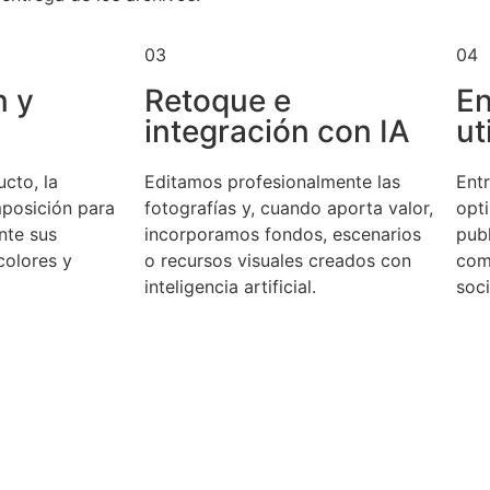
03
04
n y
Retoque e
En
integración con IA
ut
cto, la
Editamos profesionalmente las
Ent
mposición para
fotografías y, cuando aporta valor,
opt
nte sus
incorporamos fondos, escenarios
publ
colores y
o recursos visuales creados con
com
inteligencia artificial.
soci