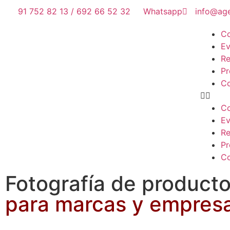
91 752 82 13 / 692 66 52 32
Whatsapp
info@age
Co
Ev
Re
Pr
Co
Co
Ev
Re
Pr
Co
Fotografía de product
para marcas y empres