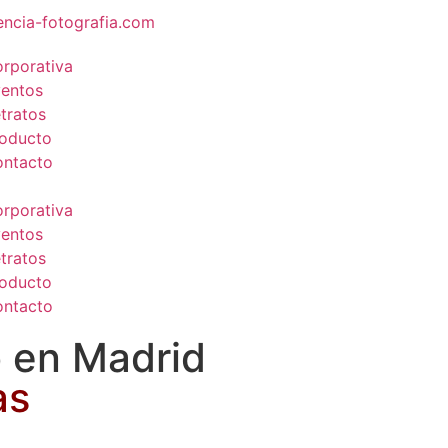
ncia-fotografia.com
rporativa
entos
tratos
oducto
ntacto
rporativa
entos
tratos
oducto
ntacto
o en Madrid
as